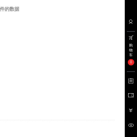
件的数据
购
物
车
0