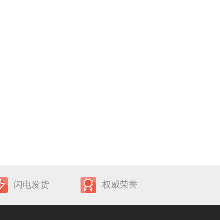
闪电发货
权威荣誉